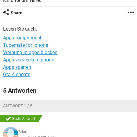
Ich bitte um Hilfe.
FACEBOOK
HARDWARE
Share
Lesen Sie auch:
Apps for iphone 4
Tubemate for iphone
Werbung in apps blocken
Apps verstecken iphone
Apps sperren
Gta 4 cheats
5 Antworten
ANTWORT 1 / 5
Beste Antwort
Brian