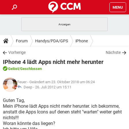
MENU
HOME
SPIELE
STREAMING
TIPPS & TRICKS
Forum
Handys/PDA/GPS
iPhone
ANDROID
IOS
SPIELE
STREAMING
DOWNLOADS
Vorherige
Nächste
WINDOWS 10
INSTAGRAM
ANDROID
IOS
IPhone 4 lädt Apps nicht mehr herunter
WHATSAPP
SPIELE
TIKTOK
STREAMING
FORUM
WINDOWS 10
INSTAGRAM
Gelöst
/Geschlossen
FACEBOOK
ANDROID
HARDWARE
IOS
WHATSAPP
SPIELE
TIKTOK
STREAMING
LEXIKON
WINDOWS 10
Feuer
- Geändert am 23. Oktober 2018 um 06:24
INSTAGRAM
FACEBOOK
ANDROID
HARDWARE
IOS
Deep -
26. Juli 2012 um 15:11
WHATSAPP
SPIELE
TIKTOK
STREAMING
WINDOWS 10
INSTAGRAM
Guten Tag,
FACEBOOK
ANDROID
HARDWARE
IOS
Mein iPhone lädt Apps nicht mehr herunter. ich bekomme,
WHATSAPP
TIKTOK
anstatt die Apps Icons auf denen steht "warten" weiter geht
WINDOWS 10
INSTAGRAM
FACEBOOK
HARDWARE
nichts!!!
WHATSAPP
TIKTOK
Woran könnte das liegen?