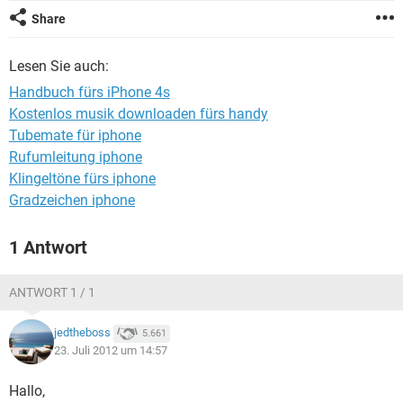
FACEBOOK
HARDWARE
Share
Lesen Sie auch:
Handbuch fürs iPhone 4s
Kostenlos musik downloaden fürs handy
Tubemate für iphone
Rufumleitung iphone
Klingeltöne fürs iphone
Gradzeichen iphone
1 Antwort
ANTWORT 1 / 1
jedtheboss
5.661
23. Juli 2012 um 14:57
Hallo,