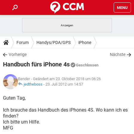
MENU
HOME
SPIELE
STREAMING
TIPPS & TRICKS
Forum
Handys/PDA/GPS
iPhone
ANDROID
IOS
SPIELE
STREAMING
DOWNLOADS
Vorherige
Nächste
WINDOWS 10
INSTAGRAM
ANDROID
IOS
Handbuch fürs iPhone 4s
WHATSAPP
SPIELE
TIKTOK
STREAMING
Geschlossen
FORUM
WINDOWS 10
INSTAGRAM
FACEBOOK
ANDROID
HARDWARE
IOS
Bender
- Geändert am 23. Oktober 2018 um 06:26
WHATSAPP
SPIELE
TIKTOK
STREAMING
LEXIKON
jedtheboss
-
23. Juli 2012 um 14:57
WINDOWS 10
INSTAGRAM
FACEBOOK
ANDROID
HARDWARE
IOS
WHATSAPP
SPIELE
TIKTOK
STREAMING
Guten Tag,
WINDOWS 10
INSTAGRAM
FACEBOOK
ANDROID
HARDWARE
IOS
Ich brauche das Handbuch des iPhones 4S. Wo kann ich es
WHATSAPP
TIKTOK
finden?
WINDOWS 10
INSTAGRAM
FACEBOOK
HARDWARE
Ich bitte um Hilfe.
WHATSAPP
TIKTOK
MFG