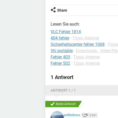
Share
Lesen Sie auch:
VLC Fehler 1814
404 fehler
-
Tipps -Internet
Sicherheitscenter fehler 1068
-
Tipp
Vlc portable
-
Downloads - Video-Pla
Fehler 403
-
Tipps -Internet
Fehler 502
-
Tipps -Internet
1 Antwort
ANTWORT 1 / 1
Beste Antwort
jedtheboss
5.661