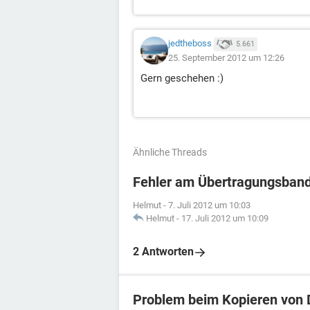
jedtheboss
5.661
25. September 2012 um 12:26
Gern geschehen :)
Ähnliche Threads
Fehler am Übertragungsban
Helmut
-
7. Juli 2012 um 10:03
Helmut
-
17. Juli 2012 um 10:09
2 Antworten
Problem beim Kopieren von 