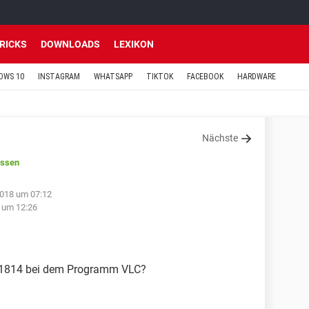
TRICKS
DOWNLOADS
LEXIKON
OWS 10
INSTAGRAM
WHATSAPP
TIKTOK
FACEBOOK
HARDWARE
Nächste
ossen
018 um 07:12
 um 12:26
r 1814 bei dem Programm VLC?