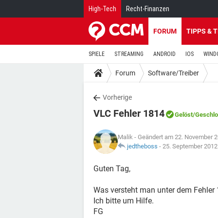
High-Tech
Recht-Finanzen
FORUM
TIPPS & 
SPIELE
STREAMING
ANDROID
IOS
WIND
Forum
Software/Treiber
Vorherige
VLC Fehler 1814
Gelöst
/Geschl
Malik
- Geändert am 22. November 2
jedtheboss
-
25. September 2012
Guten Tag,
Was versteht man unter dem Fehle
Ich bitte um Hilfe.
FG