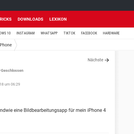
TRICKS
DOWNLOADS
LEXIKON
OWS 10
INSTAGRAM
WHATSAPP
TIKTOK
FACEBOOK
HARDWARE
iPhone
Nächste
Geschlossen
018 um 06:29
endwie eine Bildbearbeitungsapp für mein iPhone 4