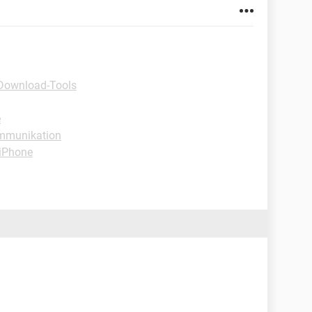
Download-Tools
e
mmunikation
-iPhone