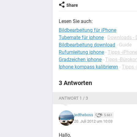
Share
Lesen Sie auch:
Bildbearbeitung für iPhone
Tubemate für iphone
-
Downloads - 
Bildbearbeitung download
- Guide
Rufumleitung iphone
-
Tipps -iPhon
Gradzeichen iphone
-
Tipps -Büroko
Iphone kompass kalibrieren
-
Tipps 
3 Antworten
ANTWORT 1 / 3
jedtheboss
5.661
20. Juli 2012 um 10:03
Hallo,