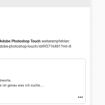
Adobe Photoshop Touch
weiterempfehlen:
p/adobe-photoshop-touch/id495716481?mt=8
ntworte.
 ist genau was ich suche....