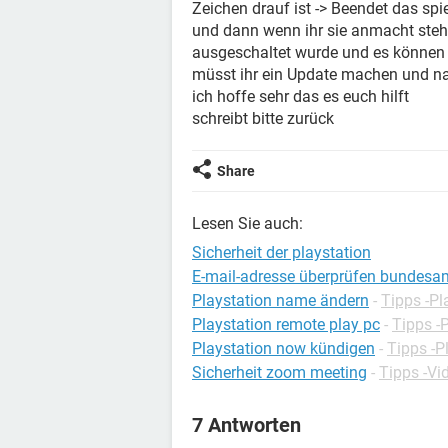
Zeichen drauf ist -> Beendet das sp
und dann wenn ihr sie anmacht ste
ausgeschaltet wurde und es können e
müsst ihr ein Update machen und na
ich hoffe sehr das es euch hilft
schreibt bitte zurück
Share
Lesen Sie auch:
Sicherheit der playstation
E-mail-adresse überprüfen bundesamt
Playstation name ändern
-
Tipps -Pl
Playstation remote play pc
-
Tipps -
Playstation now kündigen
-
Tipps -P
Sicherheit zoom meeting
-
Tipps -Vi
7 Antworten