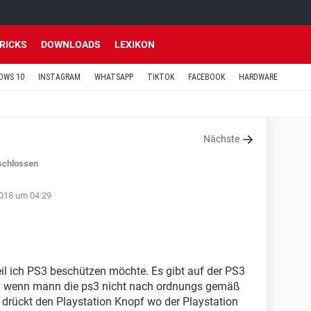
TRICKS
DOWNLOADS
LEXIKON
OWS 10
INSTAGRAM
WHATSAPP
TIKTOK
FACEBOOK
HARDWARE
Nächste
schlossen
2018 um 04:29
eil ich PS3 beschützen möchte. Es gibt auf der PS3
en wenn mann die ps3 nicht nach ordnungs gemäß
n drückt den Playstation Knopf wo der Playstation