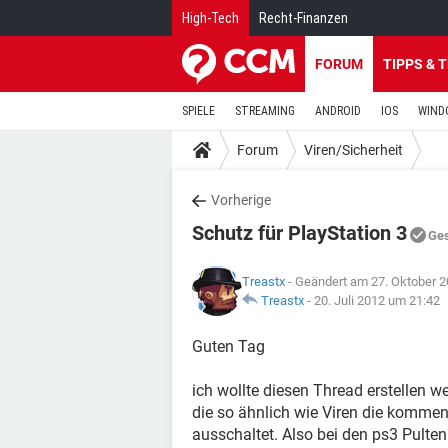
High-Tech
Recht-Finanzen
FORUM
TIPPS & 
SPIELE
STREAMING
ANDROID
IOS
WIND
Forum
Viren/Sicherheit
Vorherige
Schutz für PlayStation 3
Ge
Treastx
- Geändert am 27. Oktober 
Treastx
-
20. Juli 2012 um 21:42
Guten Tag
ich wollte diesen Thread erstellen w
die so ähnlich wie Viren die komm
ausschaltet. Also bei den ps3 Pulte