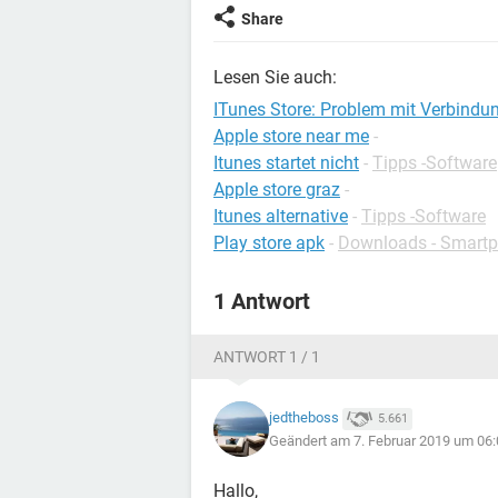
Share
Lesen Sie auch:
ITunes Store: Problem mit Verbindu
Apple store near me
-
Itunes startet nicht
-
Tipps -Software
Apple store graz
-
Itunes alternative
-
Tipps -Software
Play store apk
-
Downloads - Smart
1 Antwort
ANTWORT 1 / 1
jedtheboss
5.661
Geändert am 7. Februar 2019 um 06:
Hallo,