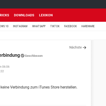
TRICKS
DOWNLOADS
LEXIKON
OWS 10
INSTAGRAM
WHATSAPP
TIKTOK
FACEBOOK
HARDWARE
Nächste
erbindung
Geschlossen
m 06:06
:22
keine Verbindung zum iTunes Store herstellen.