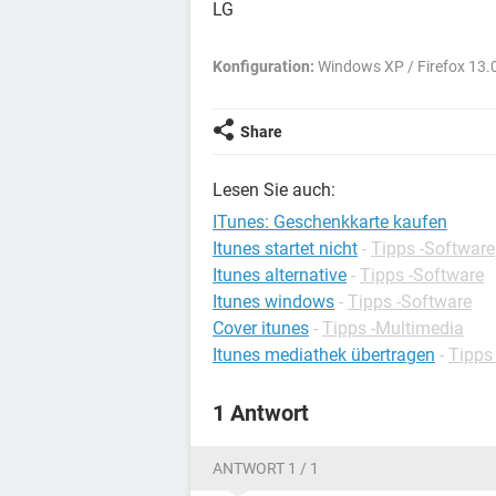
LG
Konfiguration:
Windows XP / Firefox 13.
Share
Lesen Sie auch:
ITunes: Geschenkkarte kaufen
Itunes startet nicht
-
Tipps -Software
Itunes alternative
-
Tipps -Software
Itunes windows
-
Tipps -Software
Cover itunes
-
Tipps -Multimedia
Itunes mediathek übertragen
-
Tipps
1 Antwort
ANTWORT 1 / 1