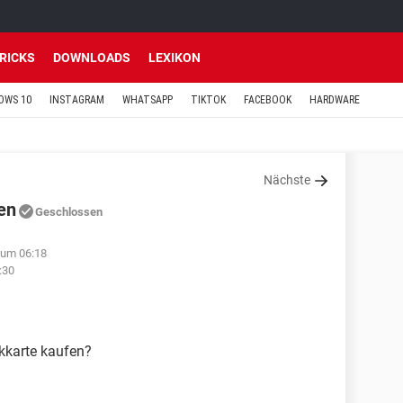
TRICKS
DOWNLOADS
LEXIKON
OWS 10
INSTAGRAM
WHATSAPP
TIKTOK
FACEBOOK
HARDWARE
Nächste
en
Geschlossen
 um 06:18
:30
kkarte kaufen?