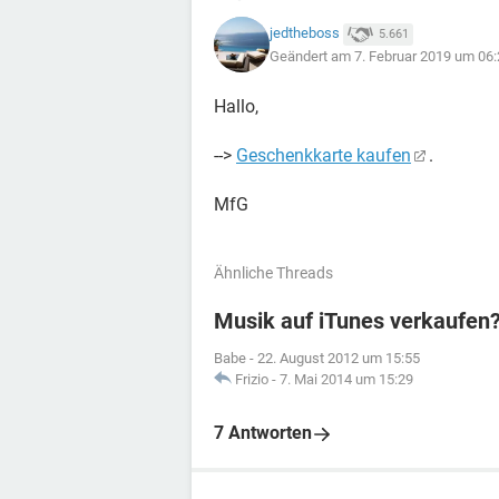
jedtheboss
5.661
Geändert am 7. Februar 2019 um 06:
Hallo,
-->
Geschenkkarte kaufen
.
MfG
Ähnliche Threads
Musik auf iTunes verkaufen
Babe
-
22. August 2012 um 15:55
Frizio
-
7. Mai 2014 um 15:29
7 Antworten