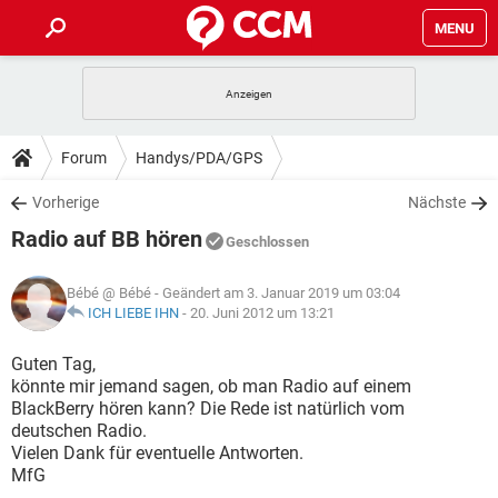
MENU
HOME
SPIELE
STREAMING
TIPPS & TRICKS
Forum
Handys/PDA/GPS
ANDROID
IOS
SPIELE
STREAMING
DOWNLOADS
Vorherige
Nächste
WINDOWS 10
INSTAGRAM
ANDROID
IOS
Radio auf BB hören
WHATSAPP
SPIELE
TIKTOK
STREAMING
Geschlossen
FORUM
WINDOWS 10
INSTAGRAM
FACEBOOK
ANDROID
HARDWARE
IOS
Bébé @ Bébé
- Geändert am 3. Januar 2019 um 03:04
WHATSAPP
SPIELE
TIKTOK
STREAMING
LEXIKON
ICH LIEBE IHN
-
20. Juni 2012 um 13:21
WINDOWS 10
INSTAGRAM
FACEBOOK
ANDROID
HARDWARE
IOS
WHATSAPP
SPIELE
TIKTOK
STREAMING
Guten Tag,
WINDOWS 10
INSTAGRAM
könnte mir jemand sagen, ob man Radio auf einem
FACEBOOK
ANDROID
HARDWARE
IOS
BlackBerry hören kann? Die Rede ist natürlich vom
WHATSAPP
TIKTOK
deutschen Radio.
WINDOWS 10
INSTAGRAM
FACEBOOK
HARDWARE
Vielen Dank für eventuelle Antworten.
WHATSAPP
TIKTOK
MfG