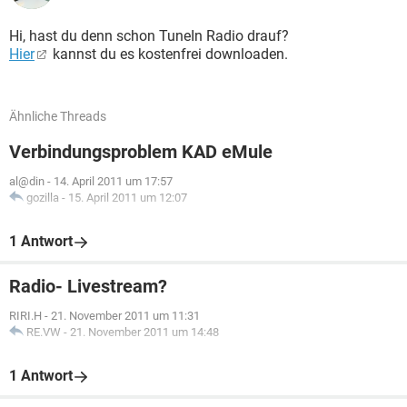
Hi, hast du denn schon TuneIn Radio drauf?
Hier
kannst du es kostenfrei downloaden.
Ähnliche Threads
Verbindungsproblem KAD eMule
al@din
-
14. April 2011 um 17:57
gozilla
-
15. April 2011 um 12:07
1 Antwort
Radio- Livestream?
RIRI.H
-
21. November 2011 um 11:31
RE.VW
-
21. November 2011 um 14:48
1 Antwort