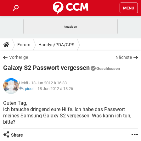
MENU
HOME
SPIELE
STREAMING
TIPPS & TRICKS
Forum
Handys/PDA/GPS
ANDROID
IOS
SPIELE
STREAMING
DOWNLOADS
Vorherige
Nächste
WINDOWS 10
INSTAGRAM
ANDROID
IOS
Galaxy S2 Passwort vergessen
WHATSAPP
SPIELE
TIKTOK
STREAMING
Geschlossen
FORUM
WINDOWS 10
INSTAGRAM
FACEBOOK
ANDROID
HARDWARE
IOS
Heidi
- 13 Jun 2012 à 16:33
WHATSAPP
SPIELE
TIKTOK
STREAMING
LEXIKON
pico.l
-
18 Jun 2012 à 18:26
WINDOWS 10
INSTAGRAM
FACEBOOK
ANDROID
HARDWARE
IOS
WHATSAPP
SPIELE
TIKTOK
STREAMING
Guten Tag,
WINDOWS 10
INSTAGRAM
ich brauche dringend eure Hilfe. Ich habe das Passwort
FACEBOOK
ANDROID
HARDWARE
IOS
meines Samsung Galaxy S2 vergessen. Was kann ich tun,
WHATSAPP
TIKTOK
bitte?
WINDOWS 10
INSTAGRAM
FACEBOOK
HARDWARE
WHATSAPP
TIKTOK
Share