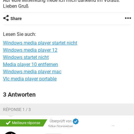
Auf eure Mitwirkung freue ich mich dankend im Voraus.
FACEBOOK
HARDWARE
Lieben Gruß
Share
Lesen Sie auch:
Windows media player startet nicht
Windows media player 12
Windows startet nicht
Media player 10 entfernen
Windows media player mac
Vlc media player portable
3 Antworten
RÉPONSE 1 / 3
Überprüft von
Meilleure réponse
Silke Grasreiner