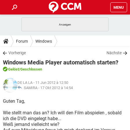
MENU
HOME
SPIELE
STREAMING
TIPPS & TRICKS
Forum
Windows
ANDROID
IOS
SPIELE
STREAMING
DOWNLOADS
Vorherige
Nächste
WINDOWS 10
INSTAGRAM
ANDROID
IOS
Windows Media Player automatisch starten?
WHATSAPP
SPIELE
TIKTOK
STREAMING
FORUM
WINDOWS 10
INSTAGRAM
Gelöst
/Geschlossen
FACEBOOK
ANDROID
HARDWARE
IOS
WHATSAPP
SPIELE
TIKTOK
STREAMING
LEXIKON
WINDOWS 10
DE LA LA
- 11 Jun 2012 à 12:50
INSTAGRAM
FACEBOOK
ANDROID
HARDWARE
IOS
SAMIRA -
17 Okt 2012 à 14:54
WHATSAPP
SPIELE
TIKTOK
STREAMING
WINDOWS 10
INSTAGRAM
Guten Tag,
FACEBOOK
ANDROID
HARDWARE
IOS
WHATSAPP
TIKTOK
Wie stellt man das an? Ich will den Film abspielen , sobald
WINDOWS 10
INSTAGRAM
FACEBOOK
HARDWARE
ich die DVD eingelegt habe...
WHATSAPP
TIKTOK
Weiß jemand vielleicht wie?