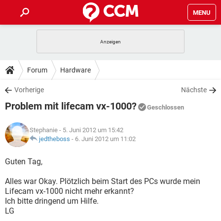
MENU
HOME
SPIELE
STREAMING
TIPPS & TRICKS
Forum
Hardware
ANDROID
IOS
SPIELE
STREAMING
DOWNLOADS
Vorherige
Nächste
WINDOWS 10
INSTAGRAM
ANDROID
IOS
Problem mit lifecam vx-1000?
WHATSAPP
SPIELE
TIKTOK
STREAMING
Geschlossen
FORUM
WINDOWS 10
INSTAGRAM
FACEBOOK
ANDROID
HARDWARE
IOS
Stephanie
- 5. Juni 2012 um 15:42
WHATSAPP
SPIELE
TIKTOK
STREAMING
LEXIKON
jedtheboss
-
6. Juni 2012 um 11:02
WINDOWS 10
INSTAGRAM
FACEBOOK
ANDROID
HARDWARE
IOS
WHATSAPP
SPIELE
TIKTOK
STREAMING
Guten Tag,
WINDOWS 10
INSTAGRAM
FACEBOOK
ANDROID
HARDWARE
IOS
Alles war Okay. Plötzlich beim Start des PCs wurde mein
WHATSAPP
TIKTOK
Lifecam vx-1000 nicht mehr erkannt?
WINDOWS 10
INSTAGRAM
FACEBOOK
HARDWARE
Ich bitte dringend um Hilfe.
WHATSAPP
TIKTOK
LG