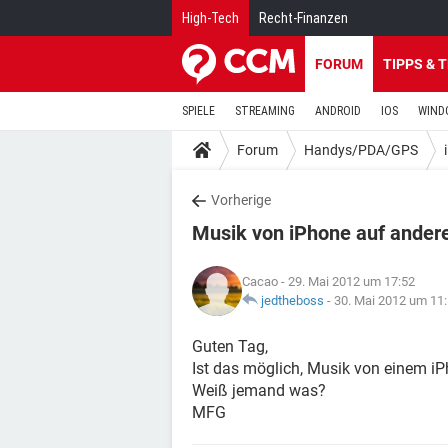
High-Tech
Recht-Finanzen
FORUM
TIPPS & 
SPIELE
STREAMING
ANDROID
IOS
WIND
Forum
Handys/PDA/GPS
Vorherige
Musik von iPhone auf ander
Cacao
- 29. Mai 2012 um 17:52
jedtheboss
-
30. Mai 2012 um 11
Guten Tag,
Ist das möglich, Musik von einem iP
Weiß jemand was?
MFG