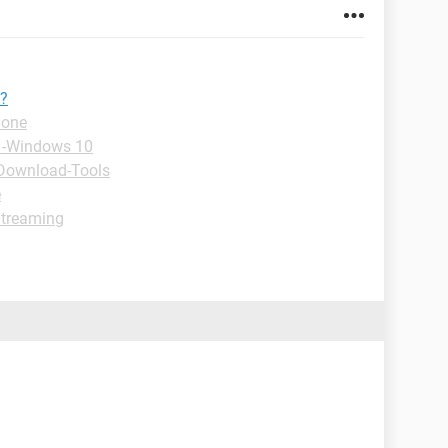
e?
hone
 -Windows 10
Download-Tools
e
Streaming