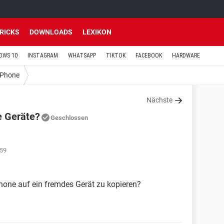
TRICKS
DOWNLOADS
LEXIKON
OWS 10
INSTAGRAM
WHATSAPP
TIKTOK
FACEBOOK
HARDWARE
iPhone
Nächste
e Geräte?
Geschlossen
:59
hone auf ein fremdes Gerät zu kopieren?