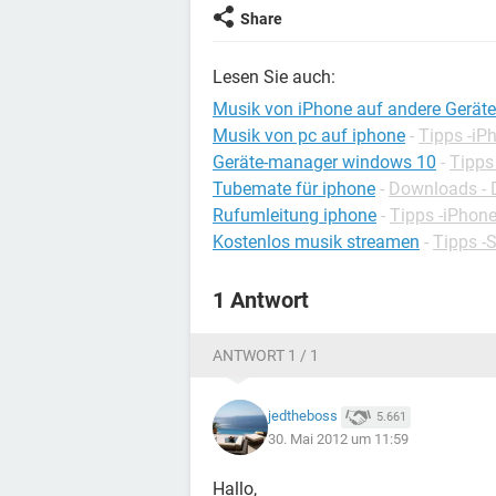
Share
Lesen Sie auch:
Musik von iPhone auf andere Gerät
Musik von pc auf iphone
-
Tipps -iP
Geräte-manager windows 10
-
Tipps
Tubemate für iphone
-
Downloads - 
Rufumleitung iphone
-
Tipps -iPhon
Kostenlos musik streamen
-
Tipps -
1 Antwort
ANTWORT 1 / 1
jedtheboss
5.661
30. Mai 2012 um 11:59
Hallo,