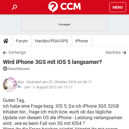
MENU
HOME
SPIELE
STREAMING
TIPPS & TRICKS
Forum
Handys/PDA/GPS
iPhone
ANDROID
IOS
SPIELE
STREAMING
DOWNLOADS
Vorherige
Nächste
WINDOWS 10
INSTAGRAM
ANDROID
IOS
Wird iPhone 3GS mit iOS 5 langsamer?
WHATSAPP
SPIELE
TIKTOK
STREAMING
FORUM
WINDOWS 10
INSTAGRAM
Geschlossen
FACEBOOK
ANDROID
HARDWARE
IOS
WHATSAPP
SPIELE
TIKTOK
STREAMING
LEXIKON
WINDOWS 10
Atia
- Geändert am 23. Oktober 2018 um 06:17
INSTAGRAM
FACEBOOK
ANDROID
HARDWARE
IOS
Joe -
3. August 2012 um 15:17
WHATSAPP
SPIELE
TIKTOK
STREAMING
WINDOWS 10
INSTAGRAM
Guten Tag,
FACEBOOK
ANDROID
HARDWARE
IOS
ich habe eine Frage bezg. IOS 5; Da ich iPhone 3GS 32GB
WHATSAPP
TIKTOK
Inhaber bin , frage ich mich bzw. euch ob das tägliche
WINDOWS 10
INSTAGRAM
FACEBOOK
HARDWARE
Update von diesem OS die iPhone - Leistung verlangsamen
WHATSAPP
TIKTOK
wird , wie es beim Fall von 3G mit IOS4 ?