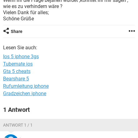
Wenn ihr die Frage bejahen würdet ,könntet ihr mir sagen ,
FACEBOOK
HARDWARE
wie es zu verhindern wäre ?
Vielen Dank für alles;
Schöne Grüße
Share
Lesen Sie auch:
Ios 5 iphone 3gs
Tubemate ios
Gta 5 cheats
Bearshare 5
Rufumleitung iphone
Gradzeichen iphone
1 Antwort
ANTWORT 1 / 1