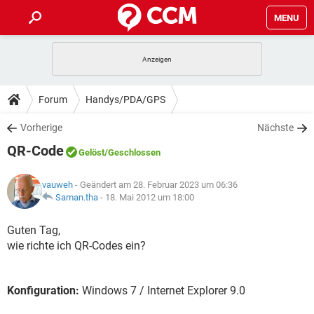
MENU
HOME
SPIELE
STREAMING
TIPPS & TRICKS
Forum
Handys/PDA/GPS
ANDROID
IOS
SPIELE
STREAMING
DOWNLOADS
Vorherige
Nächste
WINDOWS 10
INSTAGRAM
ANDROID
IOS
QR-Code
WHATSAPP
SPIELE
TIKTOK
STREAMING
Gelöst
/Geschlossen
FORUM
WINDOWS 10
INSTAGRAM
FACEBOOK
ANDROID
HARDWARE
IOS
vauweh
- Geändert am 28. Februar 2023 um 06:36
WHATSAPP
SPIELE
TIKTOK
STREAMING
LEXIKON
Saman.tha
-
18. Mai 2012 um 18:00
WINDOWS 10
INSTAGRAM
FACEBOOK
ANDROID
HARDWARE
IOS
WHATSAPP
SPIELE
TIKTOK
STREAMING
Guten Tag,
WINDOWS 10
INSTAGRAM
wie richte ich QR-Codes ein?
FACEBOOK
ANDROID
HARDWARE
IOS
WHATSAPP
TIKTOK
WINDOWS 10
INSTAGRAM
FACEBOOK
HARDWARE
Konfiguration:
Windows 7 / Internet Explorer 9.0
WHATSAPP
TIKTOK