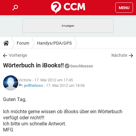
MENU
HOME
SPIELE
STREAMING
TIPPS & TRICKS
Forum
Handys/PDA/GPS
ANDROID
IOS
SPIELE
STREAMING
DOWNLOADS
Vorherige
Nächste
WINDOWS 10
INSTAGRAM
ANDROID
IOS
Wörterbuch in iBooks!!
WHATSAPP
SPIELE
TIKTOK
STREAMING
Geschlossen
FORUM
WINDOWS 10
INSTAGRAM
FACEBOOK
ANDROID
HARDWARE
IOS
Victoria
- 17. Mai 2012 um 17:45
WHATSAPP
SPIELE
TIKTOK
STREAMING
LEXIKON
jedtheboss
-
17. Mai 2012 um 18:06
WINDOWS 10
INSTAGRAM
FACEBOOK
ANDROID
HARDWARE
IOS
WHATSAPP
SPIELE
TIKTOK
STREAMING
Guten Tag,
WINDOWS 10
INSTAGRAM
FACEBOOK
ANDROID
HARDWARE
IOS
Ich möchte gerne wissen ob iBooks über ein Wörterbuch
WHATSAPP
TIKTOK
verfügt oder nicht!!!
WINDOWS 10
INSTAGRAM
FACEBOOK
HARDWARE
Ich bitte um schnelle Antwort.
WHATSAPP
TIKTOK
MFG