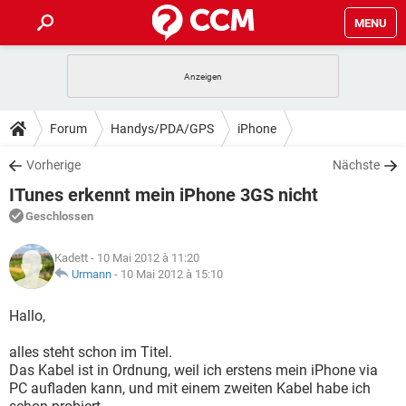
MENU
HOME
SPIELE
STREAMING
TIPPS & TRICKS
Forum
Handys/PDA/GPS
iPhone
ANDROID
IOS
SPIELE
STREAMING
DOWNLOADS
Vorherige
Nächste
WINDOWS 10
INSTAGRAM
ANDROID
IOS
ITunes erkennt mein iPhone 3GS nicht
WHATSAPP
SPIELE
TIKTOK
STREAMING
FORUM
WINDOWS 10
INSTAGRAM
Geschlossen
FACEBOOK
ANDROID
HARDWARE
IOS
WHATSAPP
SPIELE
TIKTOK
STREAMING
LEXIKON
WINDOWS 10
Kadett
- 10 Mai 2012 à 11:20
INSTAGRAM
FACEBOOK
ANDROID
HARDWARE
IOS
Urmann
-
10 Mai 2012 à 15:10
WHATSAPP
SPIELE
TIKTOK
STREAMING
WINDOWS 10
INSTAGRAM
Hallo,
FACEBOOK
ANDROID
HARDWARE
IOS
WHATSAPP
TIKTOK
alles steht schon im Titel.
WINDOWS 10
INSTAGRAM
FACEBOOK
HARDWARE
Das Kabel ist in Ordnung, weil ich erstens mein iPhone via
WHATSAPP
TIKTOK
PC aufladen kann, und mit einem zweiten Kabel habe ich