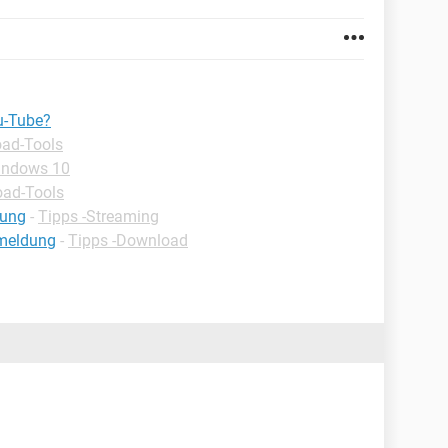
u-Tube?
ad-Tools
indows 10
oad-Tools
dung
-
Tipps -Streaming
meldung
-
Tipps -Download