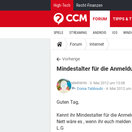
High-Tech
Recht-Finanzen
FORUM
TIPPS & 
SPIELE
STREAMING
ANDROID
IOS
WIND
Forum
Internet
Vorherige
Mindestalter für die Anmeld
MARWIN
- 3. Mai 2012 um 13:08
Donia Tabboubi
-
4. Mai 2012 um
Guten Tag,
Kennt ihr Mindestalter für die Anme
Nett wäre es , wenn ihr euch melden 
L.G