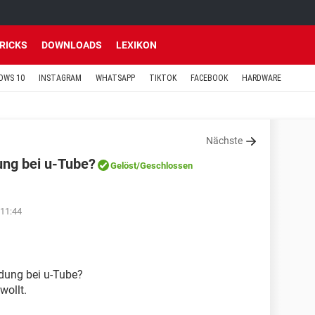
TRICKS
DOWNLOADS
LEXIKON
OWS 10
INSTAGRAM
WHATSAPP
TIKTOK
FACEBOOK
HARDWARE
Nächste
ung bei u-Tube?
Gelöst
/Geschlossen
 11:44
ldung bei u-Tube?
wollt.