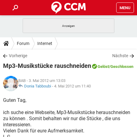
MENU
HOME
SPIELE
STREAMING
TIPPS & TRICKS
Forum
Internet
ANDROID
IOS
SPIELE
STREAMING
DOWNLOADS
Vorherige
Nächste
WINDOWS 10
INSTAGRAM
ANDROID
IOS
Mp3-Musikstücke rauschneiden
WHATSAPP
SPIELE
TIKTOK
STREAMING
Gelöst
/Geschlossen
FORUM
WINDOWS 10
INSTAGRAM
FACEBOOK
ANDROID
HARDWARE
IOS
BAB
- 3. Mai 2012 um 13:03
WHATSAPP
SPIELE
TIKTOK
STREAMING
LEXIKON
Donia Tabboubi
-
4. Mai 2012 um 11:40
WINDOWS 10
INSTAGRAM
FACEBOOK
ANDROID
HARDWARE
IOS
WHATSAPP
SPIELE
TIKTOK
STREAMING
Guten Tag,
WINDOWS 10
INSTAGRAM
FACEBOOK
ANDROID
HARDWARE
IOS
ich suche eine Webseite, Mp3-Musikstücke herauschneiden
WHATSAPP
TIKTOK
zu können . Somit behalten wir nur die Stücke , die uns
WINDOWS 10
INSTAGRAM
FACEBOOK
HARDWARE
interessieren.
WHATSAPP
TIKTOK
Vielen Dank für eure Aufmerksamkeit.
L.G