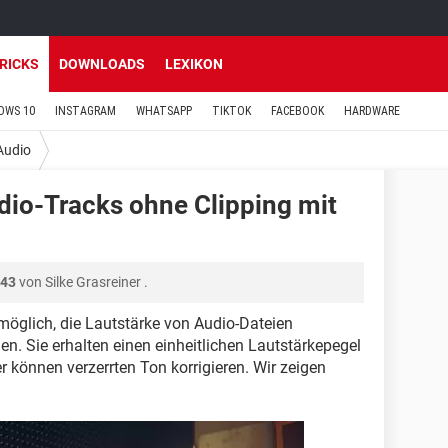
TRICKS
DOWNLOADS
LEXIKON
OWS 10
INSTAGRAM
WHATSAPP
TIKTOK
FACEBOOK
HARDWARE
Audio
dio-Tracks ohne Clipping mit
:43
von
Silke Grasreiner
.
glich, die Lautstärke von Audio-Dateien
n. Sie erhalten einen einheitlichen Lautstärkepegel
 können verzerrten Ton korrigieren. Wir zeigen