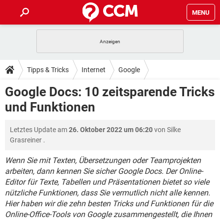
MENU
HOME
SPIELE
STREAMING
TIPPS & TRICKS
Tipps & Tricks
Internet
Google
ANDROID
IOS
SPIELE
STREAMING
DOWNLOADS
Google Docs: 10 zeitsparende Tricks
WINDOWS 10
INSTAGRAM
ANDROID
IOS
und Funktionen
WHATSAPP
SPIELE
TIKTOK
STREAMING
FORUM
WINDOWS 10
INSTAGRAM
FACEBOOK
ANDROID
HARDWARE
IOS
Letztes Update am
26. Oktober 2022 um 06:20
von
Silke
WHATSAPP
SPIELE
TIKTOK
STREAMING
LEXIKON
WINDOWS 10
Grasreiner
.
INSTAGRAM
FACEBOOK
ANDROID
HARDWARE
IOS
WHATSAPP
SPIELE
TIKTOK
STREAMING
Wenn Sie mit Texten, Übersetzungen oder Teamprojekten
WINDOWS 10
INSTAGRAM
arbeiten, dann kennen Sie sicher Google Docs. Der Online-
FACEBOOK
ANDROID
HARDWARE
IOS
Editor für Texte, Tabellen und Präsentationen bietet so viele
WHATSAPP
TIKTOK
WINDOWS 10
INSTAGRAM
nützliche Funktionen, dass Sie vermutlich nicht alle kennen.
FACEBOOK
HARDWARE
Hier haben wir die zehn besten Tricks und Funktionen für die
WHATSAPP
TIKTOK
Online-Office-Tools von Google zusammengestellt, die Ihnen