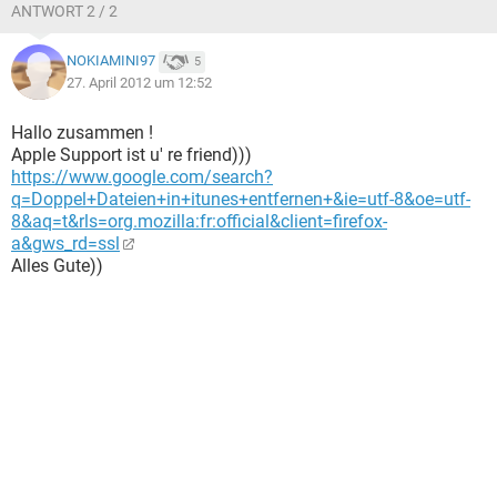
ANTWORT 2 / 2
NOKIAMINI97
5
27. April 2012 um 12:52
Hallo zusammen !
Apple Support ist u' re friend)))
https://www.google.com/search?
q=Doppel+Dateien+in+itunes+entfernen+&ie=utf-8&oe=utf-
8&aq=t&rls=org.mozilla:fr:official&client=firefox-
a&gws_rd=ssl
Alles Gute))