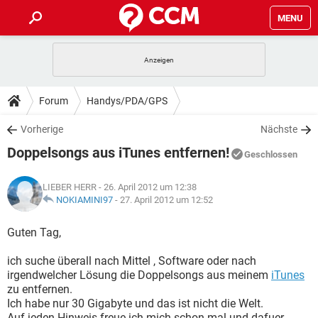
MENU
HOME
SPIELE
STREAMING
TIPPS & TRICKS
Forum
Handys/PDA/GPS
ANDROID
IOS
SPIELE
STREAMING
DOWNLOADS
Vorherige
Nächste
WINDOWS 10
INSTAGRAM
ANDROID
IOS
Doppelsongs aus iTunes entfernen!
WHATSAPP
SPIELE
TIKTOK
STREAMING
Geschlossen
FORUM
WINDOWS 10
INSTAGRAM
FACEBOOK
ANDROID
HARDWARE
IOS
LIEBER HERR
- 26. April 2012 um 12:38
WHATSAPP
SPIELE
TIKTOK
STREAMING
LEXIKON
NOKIAMINI97
-
27. April 2012 um 12:52
WINDOWS 10
INSTAGRAM
FACEBOOK
ANDROID
HARDWARE
IOS
WHATSAPP
SPIELE
TIKTOK
STREAMING
Guten Tag,
WINDOWS 10
INSTAGRAM
FACEBOOK
ANDROID
HARDWARE
IOS
ich suche überall nach Mittel , Software oder nach
WHATSAPP
TIKTOK
irgendwelcher Lösung die Doppelsongs aus meinem
iTunes
WINDOWS 10
INSTAGRAM
FACEBOOK
HARDWARE
zu entfernen.
WHATSAPP
TIKTOK
Ich habe nur 30 Gigabyte und das ist nicht die Welt.
Auf jeden Hinweis freue ich mich schon mal und dafuer