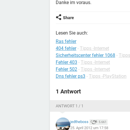
Danke im voraus.
Share
Lesen Sie auch:
Ras fehler
404 fehler
-
Tipps -Internet
Sicherheitscenter fehler 1068
-
Tipp
Fehler 403
-
Tipps -Internet
Fehler 502
-
Tipps -Internet
Dns fehler ps3
-
Tipps -PlayStation
1 Antwort
ANTWORT 1 / 1
jedtheboss
5.661
25. April 2012 um 17:58