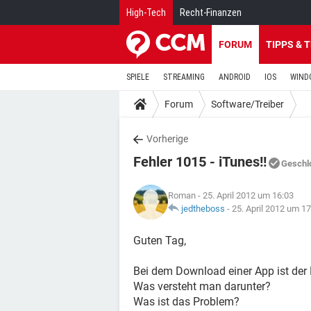
High-Tech
Recht-Finanzen
FORUM
TIPPS & 
SPIELE
STREAMING
ANDROID
IOS
WIND
Forum
Software/Treiber
Vorherige
Fehler 1015 - iTunes!!
Geschl
Roman
- 25. April 2012 um 16:03
jedtheboss
-
25. April 2012 um 17
Guten Tag,
Bei dem Download einer App ist der 
Was versteht man darunter?
Was ist das Problem?