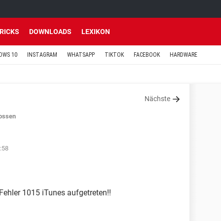
TRICKS
DOWNLOADS
LEXIKON
OWS 10
INSTAGRAM
WHATSAPP
TIKTOK
FACEBOOK
HARDWARE
Nächste
ossen
:58
Fehler 1015 iTunes aufgetreten!!