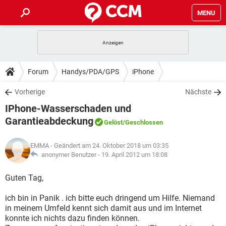
MENU
HOME
SPIELE
STREAMING
TIPPS & TRICKS
Forum
Handys/PDA/GPS
iPhone
ANDROID
IOS
SPIELE
STREAMING
DOWNLOADS
Vorherige
Nächste
WINDOWS 10
INSTAGRAM
ANDROID
IOS
IPhone-Wasserschaden und
WHATSAPP
SPIELE
TIKTOK
STREAMING
FORUM
WINDOWS 10
INSTAGRAM
Garantieabdeckung
Gelöst
/Geschlossen
FACEBOOK
ANDROID
HARDWARE
IOS
WHATSAPP
SPIELE
TIKTOK
STREAMING
LEXIKON
WINDOWS 10
INSTAGRAM
EMMA
- Geändert am 24. Oktober 2018 um 03:35
FACEBOOK
ANDROID
HARDWARE
IOS
anonymer Benutzer -
19. April 2012 um 18:08
WHATSAPP
SPIELE
TIKTOK
STREAMING
WINDOWS 10
INSTAGRAM
Guten Tag,
FACEBOOK
ANDROID
HARDWARE
IOS
WHATSAPP
TIKTOK
WINDOWS 10
INSTAGRAM
ich bin in Panik . ich bitte euch dringend um Hilfe. Niemand
FACEBOOK
HARDWARE
in meinem Umfeld kennt sich damit aus und im Internet
WHATSAPP
TIKTOK
konnte ich nichts dazu finden können.