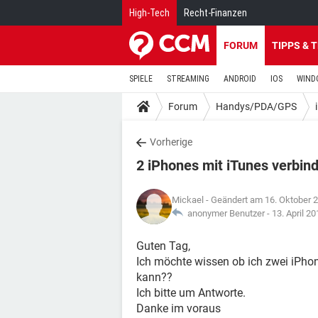
High-Tech
Recht-Finanzen
FORUM
TIPPS & 
SPIELE
STREAMING
ANDROID
IOS
WIND
Forum
Handys/PDA/GPS
Vorherige
2 iPhones mit iTunes verbin
Mickael
- Geändert am 16. Oktober 
anonymer Benutzer -
13. April 2
Guten Tag,
Ich möchte wissen ob ich zwei iPhon
kann??
Ich bitte um Antworte.
Danke im voraus