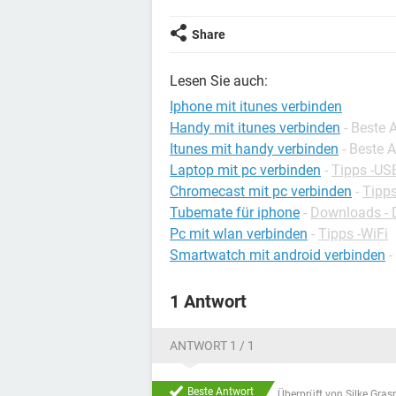
Share
Lesen Sie auch:
Iphone mit itunes verbinden
Handy mit itunes verbinden
- Beste 
Itunes mit handy verbinden
- Beste 
Laptop mit pc verbinden
-
Tipps -US
Chromecast mit pc verbinden
-
Tipps
Tubemate für iphone
-
Downloads - 
Pc mit wlan verbinden
-
Tipps -WiFi
Smartwatch mit android verbinden
-
1 Antwort
ANTWORT 1 / 1
Beste Antwort
Überprüft von
Silke Gras