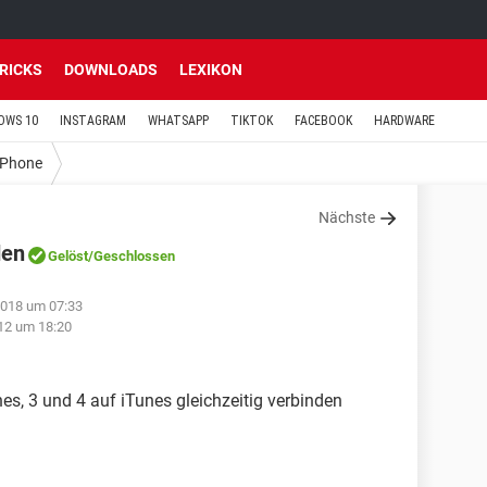
TRICKS
DOWNLOADS
LEXIKON
OWS 10
INSTAGRAM
WHATSAPP
TIKTOK
FACEBOOK
HARDWARE
iPhone
Nächste
den
Gelöst
/Geschlossen
2018 um 07:33
012 um 18:20
es, 3 und 4 auf iTunes gleichzeitig verbinden