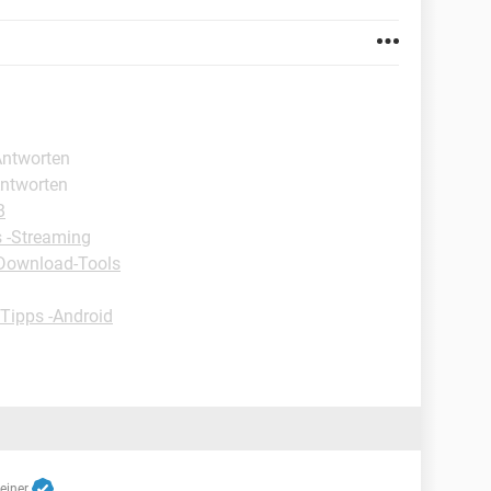
Antworten
Antworten
B
 -Streaming
Download-Tools
Tipps -Android
reiner