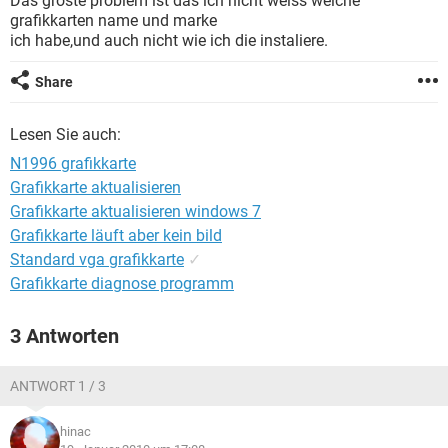
Das gröste problem ist das ich nicht weiss welche
FACEBOOK
HARDWARE
grafikkarten name und marke
ich habe,und auch nicht wie ich die instaliere.
Share
Lesen Sie auch:
N1996 grafikkarte
Grafikkarte aktualisieren
Grafikkarte aktualisieren windows 7
Grafikkarte läuft aber kein bild
Standard vga grafikkarte
✓
Grafikkarte diagnose programm
3 Antworten
ANTWORT 1 / 3
hinac