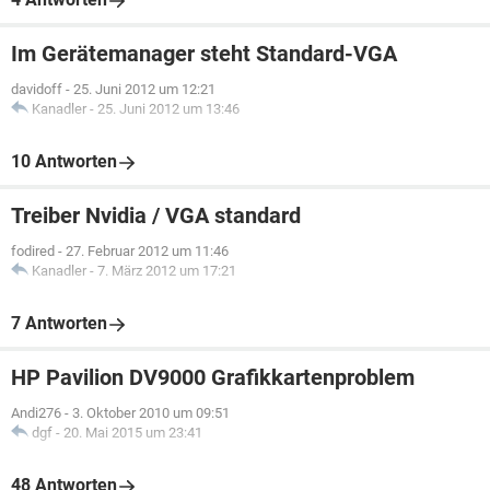
Im Gerätemanager steht Standard-VGA
davidoff
-
25. Juni 2012 um 12:21
Kanadler
-
25. Juni 2012 um 13:46
10 Antworten
Treiber Nvidia / VGA standard
fodired
-
27. Februar 2012 um 11:46
Kanadler
-
7. März 2012 um 17:21
7 Antworten
HP Pavilion DV9000 Grafikkartenproblem
Andi276
-
3. Oktober 2010 um 09:51
dgf
-
20. Mai 2015 um 23:41
48 Antworten