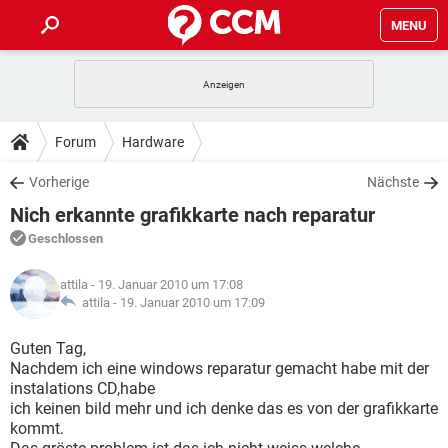
MENU
HOME
SPIELE
STREAMING
TIPPS & TRICKS
Forum
Hardware
ANDROID
IOS
SPIELE
STREAMING
DOWNLOADS
Vorherige
Nächste
WINDOWS 10
INSTAGRAM
ANDROID
IOS
Nich erkannte grafikkarte nach reparatur
WHATSAPP
SPIELE
TIKTOK
STREAMING
FORUM
WINDOWS 10
INSTAGRAM
Geschlossen
FACEBOOK
ANDROID
HARDWARE
IOS
WHATSAPP
SPIELE
TIKTOK
STREAMING
LEXIKON
WINDOWS 10
attila
- 19. Januar 2010 um 17:08
INSTAGRAM
FACEBOOK
ANDROID
HARDWARE
IOS
attila -
19. Januar 2010 um 17:09
WHATSAPP
SPIELE
TIKTOK
STREAMING
WINDOWS 10
INSTAGRAM
Guten Tag,
FACEBOOK
ANDROID
HARDWARE
IOS
Nachdem ich eine windows reparatur gemacht habe mit der
WHATSAPP
TIKTOK
instalations CD,habe
WINDOWS 10
INSTAGRAM
FACEBOOK
HARDWARE
ich keinen bild mehr und ich denke das es von der grafikkarte
WHATSAPP
TIKTOK
kommt.