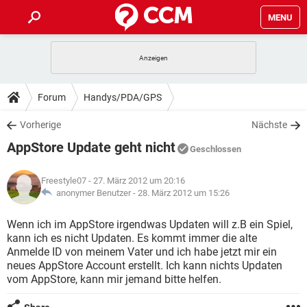
MENU
HOME
SPIELE
STREAMING
TIPPS & TRICKS
Forum
Handys/PDA/GPS
ANDROID
IOS
SPIELE
STREAMING
DOWNLOADS
Vorherige
Nächste
WINDOWS 10
INSTAGRAM
ANDROID
IOS
AppStore Update geht nicht
WHATSAPP
SPIELE
TIKTOK
STREAMING
Geschlossen
FORUM
WINDOWS 10
INSTAGRAM
FACEBOOK
ANDROID
HARDWARE
IOS
Freestyle07
- 27. März 2012 um 20:16
WHATSAPP
SPIELE
TIKTOK
STREAMING
LEXIKON
anonymer Benutzer -
28. März 2012 um 15:26
WINDOWS 10
INSTAGRAM
FACEBOOK
ANDROID
HARDWARE
IOS
WHATSAPP
SPIELE
TIKTOK
STREAMING
Wenn ich im AppStore irgendwas Updaten will z.B ein Spiel,
WINDOWS 10
INSTAGRAM
kann ich es nicht Updaten. Es kommt immer die alte
FACEBOOK
ANDROID
HARDWARE
IOS
Anmelde ID von meinem Vater und ich habe jetzt mir ein
WHATSAPP
TIKTOK
neues AppStore Account erstellt. Ich kann nichts Updaten
WINDOWS 10
INSTAGRAM
FACEBOOK
HARDWARE
vom AppStore, kann mir jemand bitte helfen.
WHATSAPP
TIKTOK