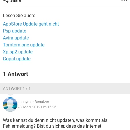
Share
FACEBOOK
HARDWARE
Lesen Sie auch:
AppStore Update geht nicht
Psp update
Avira update
Tomtom one update
Xp sp2 update
Gopal update
1 Antwort
ANTWORT 1 / 1
anonymer Benutzer
28. März 2012 um 15:26
Was kannst du denn nicht updaten, was kommt als
Fehlermeldung? Bist du sicher, dass das Internet