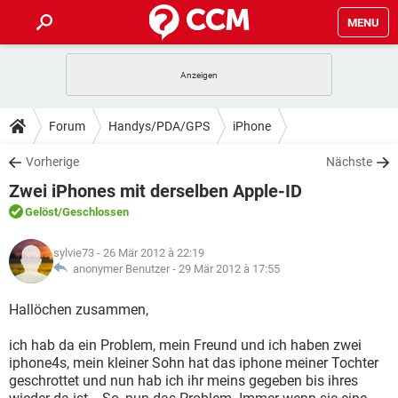
MENU
HOME
SPIELE
STREAMING
TIPPS & TRICKS
Forum
Handys/PDA/GPS
iPhone
ANDROID
IOS
SPIELE
STREAMING
DOWNLOADS
Vorherige
Nächste
WINDOWS 10
INSTAGRAM
ANDROID
IOS
Zwei iPhones mit derselben Apple-ID
WHATSAPP
SPIELE
TIKTOK
STREAMING
FORUM
WINDOWS 10
INSTAGRAM
Gelöst
/Geschlossen
FACEBOOK
ANDROID
HARDWARE
IOS
WHATSAPP
SPIELE
TIKTOK
STREAMING
LEXIKON
WINDOWS 10
sylvie73
- 26 Mär 2012 à 22:19
INSTAGRAM
FACEBOOK
ANDROID
HARDWARE
IOS
anonymer Benutzer -
29 Mär 2012 à 17:55
WHATSAPP
SPIELE
TIKTOK
STREAMING
WINDOWS 10
INSTAGRAM
Hallöchen zusammen,
FACEBOOK
ANDROID
HARDWARE
IOS
WHATSAPP
TIKTOK
ich hab da ein Problem, mein Freund und ich haben zwei
WINDOWS 10
INSTAGRAM
FACEBOOK
HARDWARE
iphone4s, mein kleiner Sohn hat das iphone meiner Tochter
WHATSAPP
TIKTOK
geschrottet und nun hab ich ihr meins gegeben bis ihres