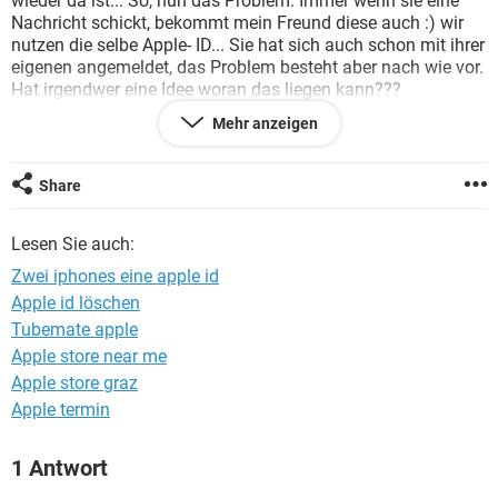
wieder da ist... So, nun das Problem. Immer wenn sie eine
FACEBOOK
HARDWARE
Nachricht schickt, bekommt mein Freund diese auch :) wir
nutzen die selbe Apple- ID... Sie hat sich auch schon mit ihrer
eigenen angemeldet, das Problem besteht aber nach wie vor.
Hat irgendwer eine Idee woran das liegen kann???
Mehr anzeigen
Danke schonmal im vorraus, Sylvie
Share
Lesen Sie auch:
Zwei iphones eine apple id
Apple id löschen
Tubemate apple
Apple store near me
Apple store graz
Apple termin
1 Antwort