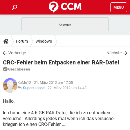
MENU
HOME
SPIELE
STREAMING
TIPPS & TRICKS
Forum
Windows
ANDROID
IOS
SPIELE
STREAMING
DOWNLOADS
Vorherige
Nächste
WINDOWS 10
INSTAGRAM
ANDROID
IOS
CRC-Fehler beim Entpacken einer RAR-Datei
WHATSAPP
SPIELE
TIKTOK
STREAMING
FORUM
WINDOWS 10
INSTAGRAM
Geschlossen
FACEBOOK
ANDROID
HARDWARE
IOS
WHATSAPP
SPIELE
TIKTOK
STREAMING
LEXIKON
WINDOWS 10
KoMo12
- 21. März 2012 um 17:05
INSTAGRAM
FACEBOOK
ANDROID
HARDWARE
IOS
Superkanone
-
22. März 2012 um 14:43
WHATSAPP
SPIELE
TIKTOK
STREAMING
WINDOWS 10
INSTAGRAM
Hallo,
FACEBOOK
ANDROID
HARDWARE
IOS
WHATSAPP
TIKTOK
Ich habe eine 4.6 GB RAR-Datei, die ich zu entpacken
WINDOWS 10
INSTAGRAM
FACEBOOK
HARDWARE
versuche . Allerdings jedes mal wenn ich das versuche
WHATSAPP
TIKTOK
kriegen ich einen CRC-Fehler .....