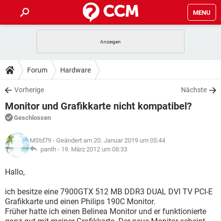
MENU
HOME
SPIELE
STREAMING
TIPPS & TRICKS
Forum
Hardware
ANDROID
IOS
SPIELE
STREAMING
DOWNLOADS
Vorherige
Nächste
WINDOWS 10
INSTAGRAM
ANDROID
IOS
Monitor und Grafikkarte nicht kompatibel?
WHATSAPP
SPIELE
TIKTOK
STREAMING
FORUM
WINDOWS 10
INSTAGRAM
Geschlossen
FACEBOOK
ANDROID
HARDWARE
IOS
WHATSAPP
SPIELE
TIKTOK
STREAMING
LEXIKON
WINDOWS 10
MStd79
- Geändert am 20. Januar 2019 um 05:44
INSTAGRAM
FACEBOOK
ANDROID
HARDWARE
IOS
panth -
19. März 2012 um 08:33
WHATSAPP
SPIELE
TIKTOK
STREAMING
WINDOWS 10
INSTAGRAM
Hallo,
FACEBOOK
ANDROID
HARDWARE
IOS
WHATSAPP
TIKTOK
ich besitze eine 7900GTX 512 MB DDR3 DUAL DVI TV PCI-E
WINDOWS 10
INSTAGRAM
FACEBOOK
HARDWARE
Grafikkarte und einen Philips 190C Monitor.
WHATSAPP
TIKTOK
Früher hatte ich einen Belinea Monitor und er funktionierte