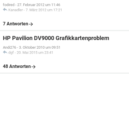
fodired
-
27. Februar 2012 um 11:46
Kanadler
-
7. März 2012 um 17:21
7 Antworten
HP Pavilion DV9000 Grafikkartenproblem
Andi276
-
3. Oktober 2010 um 09:51
dgf
-
20. Mai 2015 um 23:41
48 Antworten