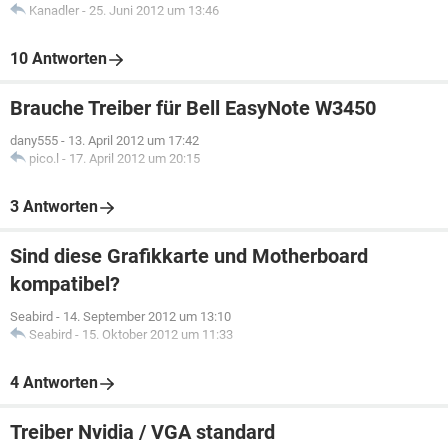
Kanadler
-
25. Juni 2012 um 13:46
10 Antworten
Brauche Treiber für Bell EasyNote W3450
dany555
-
13. April 2012 um 17:42
pico.l
-
17. April 2012 um 20:15
3 Antworten
Sind diese Grafikkarte und Motherboard
kompatibel?
Seabird
-
14. September 2012 um 13:10
Seabird
-
15. Oktober 2012 um 11:33
4 Antworten
Treiber Nvidia / VGA standard