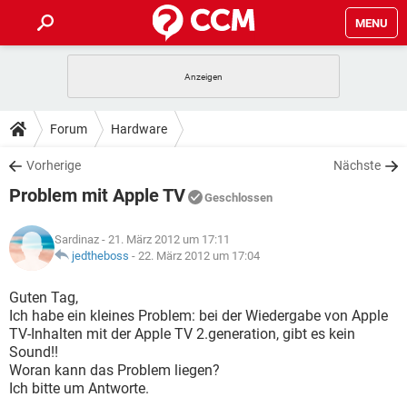
MENU
HOME
SPIELE
STREAMING
TIPPS & TRICKS
Forum
Hardware
ANDROID
IOS
SPIELE
STREAMING
DOWNLOADS
Vorherige
Nächste
WINDOWS 10
INSTAGRAM
ANDROID
IOS
Problem mit Apple TV
WHATSAPP
SPIELE
TIKTOK
STREAMING
Geschlossen
FORUM
WINDOWS 10
INSTAGRAM
FACEBOOK
ANDROID
HARDWARE
IOS
Sardinaz
- 21. März 2012 um 17:11
WHATSAPP
SPIELE
TIKTOK
STREAMING
LEXIKON
jedtheboss
-
22. März 2012 um 17:04
WINDOWS 10
INSTAGRAM
FACEBOOK
ANDROID
HARDWARE
IOS
WHATSAPP
SPIELE
TIKTOK
STREAMING
Guten Tag,
WINDOWS 10
INSTAGRAM
Ich habe ein kleines Problem: bei der Wiedergabe von Apple
FACEBOOK
ANDROID
HARDWARE
IOS
TV-Inhalten mit der Apple TV 2.generation, gibt es kein
WHATSAPP
TIKTOK
Sound!!
WINDOWS 10
INSTAGRAM
FACEBOOK
HARDWARE
Woran kann das Problem liegen?
WHATSAPP
TIKTOK
Ich bitte um Antworte.