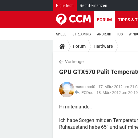
High-Tech
Recht-Finanzen
FORUM
TIPPS & 
SPIELE
STREAMING
ANDROID
IOS
WIND
Forum
Hardware
Vorherige
GPU GTX570 Palit Temperat
massimo40
- 17. März 2012 um 21:0
PCDoc -
18. März 2012 um 20:19
Hi miteinander,
Ich habe Sorgen mit den Temperatur
Ruhezustand habe 65° und auf minecr