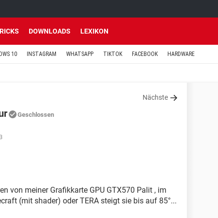
TRICKS
DOWNLOADS
LEXIKON
OWS 10
INSTAGRAM
WHATSAPP
TIKTOK
FACEBOOK
HARDWARE
Nächste
ur
Geschlossen
3
en von meiner Grafikkarte GPU GTX570 Palit , im
aft (mit shader) oder TERA steigt sie bis auf 85°...