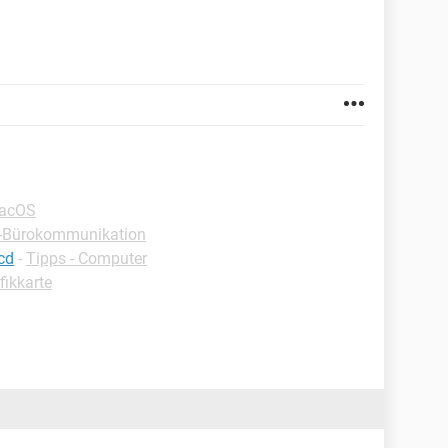
macOS
 -Bürokommunikation
cd
-
Tipps - Computer
fikkarte