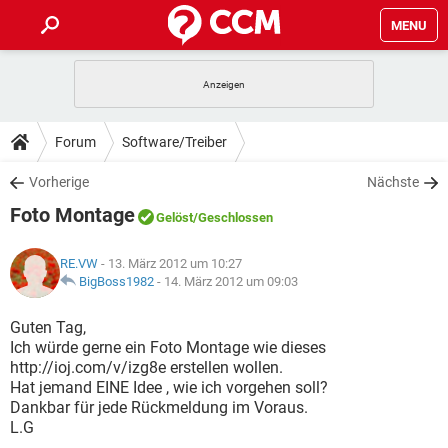
MENU
HOME
SPIELE
STREAMING
TIPPS & TRICKS
Forum
Software/Treiber
ANDROID
IOS
SPIELE
STREAMING
DOWNLOADS
Vorherige
Nächste
WINDOWS 10
INSTAGRAM
ANDROID
IOS
Foto Montage
WHATSAPP
SPIELE
TIKTOK
STREAMING
Gelöst
/Geschlossen
FORUM
WINDOWS 10
INSTAGRAM
FACEBOOK
ANDROID
HARDWARE
IOS
RE.VW
- 13. März 2012 um 10:27
WHATSAPP
SPIELE
TIKTOK
STREAMING
LEXIKON
BigBoss1982
-
14. März 2012 um 09:03
WINDOWS 10
INSTAGRAM
FACEBOOK
ANDROID
HARDWARE
IOS
WHATSAPP
SPIELE
TIKTOK
STREAMING
Guten Tag,
WINDOWS 10
INSTAGRAM
Ich würde gerne ein Foto Montage wie dieses
FACEBOOK
ANDROID
HARDWARE
IOS
http://ioj.com/v/izg8e erstellen wollen.
WHATSAPP
TIKTOK
Hat jemand EINE Idee , wie ich vorgehen soll?
WINDOWS 10
INSTAGRAM
FACEBOOK
HARDWARE
Dankbar für jede Rückmeldung im Voraus.
WHATSAPP
TIKTOK
L.G