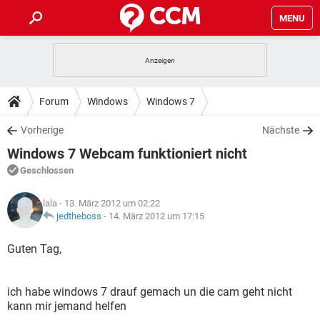
MENU
HOME
SPIELE
STREAMING
TIPPS & TRICKS
Forum
Windows
Windows 7
ANDROID
IOS
SPIELE
STREAMING
DOWNLOADS
Vorherige
Nächste
WINDOWS 10
INSTAGRAM
ANDROID
IOS
Windows 7 Webcam funktioniert nicht
WHATSAPP
SPIELE
TIKTOK
STREAMING
FORUM
WINDOWS 10
INSTAGRAM
Geschlossen
FACEBOOK
ANDROID
HARDWARE
IOS
WHATSAPP
SPIELE
TIKTOK
STREAMING
LEXIKON
WINDOWS 10
lala
- 13. März 2012 um 02:22
INSTAGRAM
FACEBOOK
ANDROID
HARDWARE
IOS
jedtheboss
-
14. März 2012 um 17:15
WHATSAPP
SPIELE
TIKTOK
STREAMING
WINDOWS 10
INSTAGRAM
Guten Tag,
FACEBOOK
ANDROID
HARDWARE
IOS
WHATSAPP
TIKTOK
WINDOWS 10
INSTAGRAM
FACEBOOK
HARDWARE
ich habe windows 7 drauf gemach un die cam geht nicht
WHATSAPP
TIKTOK
kann mir jemand helfen