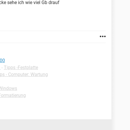
ke sehe ich wie viel Gb drauf
500
n
-
Tipps -Festplatte
ps - Computer: Wartung
-Windows
Formatierung