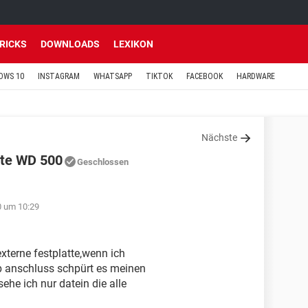
TRICKS
DOWNLOADS
LEXIKON
OWS 10
INSTAGRAM
WHATSAPP
TIKTOK
FACEBOOK
HARDWARE
Nächste
tte WD 500
Geschlossen
0 um 10:29
xterne festplatte,wenn ich
b anschluss schpürt es meinen
ehe ich nur datein die alle