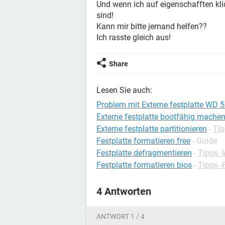
Und wenn ich auf eigenschafften klic
sind!
Kann mir bitte jemand helfen??
Ich rasste gleich aus!
Share
Lesen Sie auch:
Problem mit Externe festplatte WD 
Externe festplatte bootfähig mache
Externe festplatte partitionieren
-
Tip
Festplatte formatieren free
- Guide
Festplatte defragmentieren
-
Tipps 
Festplatte formatieren bios
-
Tipps -
4 Antworten
ANTWORT 1 / 4