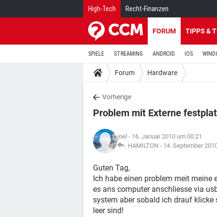
High-Tech
Recht-Finanzen
FORUM
TIPPS & 
SPIELE
STREAMING
ANDROID
IOS
WIND
Forum
Hardware
Vorherige
Problem mit Externe festpla
joel
- 16. Januar 2010 um 00:21
HAMILTON -
14. September 201
Guten Tag,
Ich habe einen problem meit meine e
es ans computer anschliesse via us
system aber sobald ich drauf klicke s
leer sind!