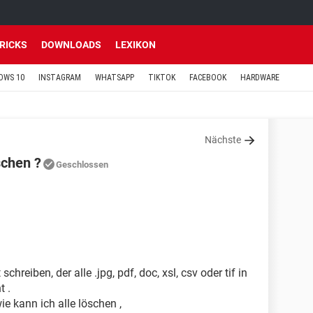
TRICKS
DOWNLOADS
LEXIKON
OWS 10
INSTAGRAM
WHATSAPP
TIKTOK
FACEBOOK
HARDWARE
Nächste
schen ?
Geschlossen
hreiben, der alle .jpg, pdf, doc, xsl, csv oder tif in
t .
ie kann ich alle löschen ,