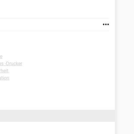
re
ps -Drucker
rheit
tion