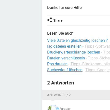
Danke für eure Hilfe
Share
Lesen Sie auch:
Viele Dateien gleichzeitig löschen ?
Iso dateien erstellen
-
Tipps -Softwa
Druckerwarteschlange löschen
-
Tip
Dateien verschlüsseln
-
Tipps -Siche
Pps dateien
-
Tipps -Bürokommunika
Suchverlauf löschen
-
Tipps -Google
2 Antworten
ANTWORT 1 / 2
Faraday