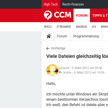
High-Tech
Recht-Finanzen
FORUM
TIPPS & 
SPIELE
STREAMING
ANDROID
IOS
WIND
Forum
Programmierung
Vorherige
Viele Dateien gleichzeitig lö
yumo29
- 9. März 2012 um 09:36
kurtis -
9. März 2012 um 16:59
Hallo,
Ich möchte unter Windows ein Skript sc
einem bestimmten Verzeichnis lösch
Ich weiß, den Befehl ist delete aber w