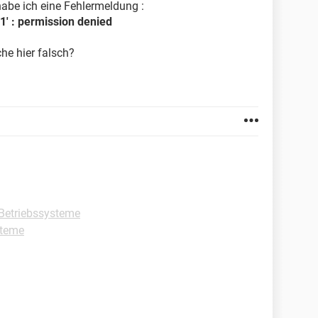
habe ich eine Fehlermeldung :
01' : permission denied
he hier falsch?
Betriebssysteme
steme