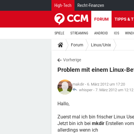
High-Tech
Recht-Finanzen
FORUM
TIPPS & 
SPIELE
STREAMING
ANDROID
IOS
WIND
Forum
Linux/Unix
Vorherige
Problem mit einem Linux-Be
makdir
- 6. März 2012 um 17:20
whisper -
7. März 2012 um 12:12
Hallo,
Zuerst mal ich bin frischer Linux Us
Jetzt bin ich bei
mkdir
Erstellen vom
allerdings wenn ich