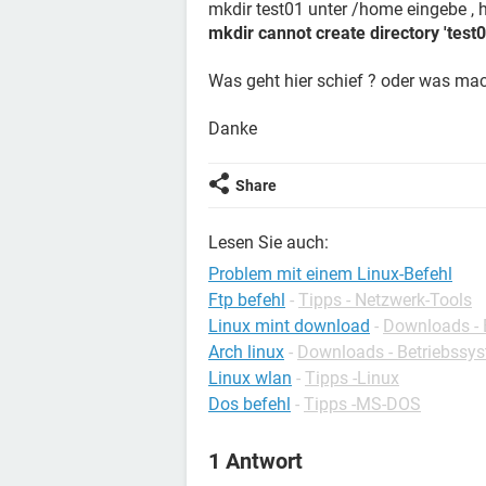
mkdir test01 unter /home eingebe , 
mkdir cannot create directory 'test
Was geht hier schief ? oder was mac
Danke
Share
Lesen Sie auch:
Problem mit einem Linux-Befehl
Ftp befehl
-
Tipps - Netzwerk-Tools
Linux mint download
-
Downloads - 
Arch linux
-
Downloads - Betriebssy
Linux wlan
-
Tipps -Linux
Dos befehl
-
Tipps -MS-DOS
1 Antwort