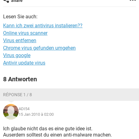
Share
FACEBOOK
HARDWARE
Lesen Sie auch:
Kann ich zwei antivirus instalieren??
Online virus scanner
Virus entfernen
Chrome virus gefunden umgehen
Virus google
Antivir update virus
8 Antworten
RÉPONSE 1 / 8
ADI54
15 Jan 2010 à 02:00
Ich glaube nicht das es eine gute idee ist.
Auserdem solltest du einen anti-malware machen.