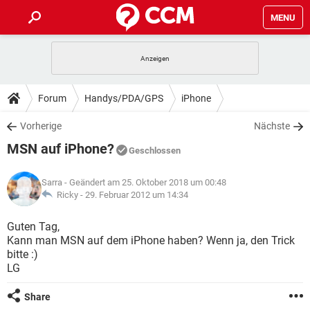
MENU
HOME
SPIELE
STREAMING
TIPPS & TRICKS
Forum
Handys/PDA/GPS
iPhone
ANDROID
IOS
SPIELE
STREAMING
DOWNLOADS
Vorherige
Nächste
WINDOWS 10
INSTAGRAM
ANDROID
IOS
MSN auf iPhone?
WHATSAPP
SPIELE
TIKTOK
STREAMING
Geschlossen
FORUM
WINDOWS 10
INSTAGRAM
FACEBOOK
ANDROID
HARDWARE
IOS
Sarra
- Geändert am 25. Oktober 2018 um 00:48
WHATSAPP
SPIELE
TIKTOK
STREAMING
LEXIKON
Ricky -
29. Februar 2012 um 14:34
WINDOWS 10
INSTAGRAM
FACEBOOK
ANDROID
HARDWARE
IOS
WHATSAPP
SPIELE
TIKTOK
STREAMING
Guten Tag,
WINDOWS 10
INSTAGRAM
Kann man MSN auf dem iPhone haben? Wenn ja, den Trick
FACEBOOK
ANDROID
HARDWARE
IOS
bitte :)
WHATSAPP
TIKTOK
LG
WINDOWS 10
INSTAGRAM
FACEBOOK
HARDWARE
WHATSAPP
TIKTOK
Share