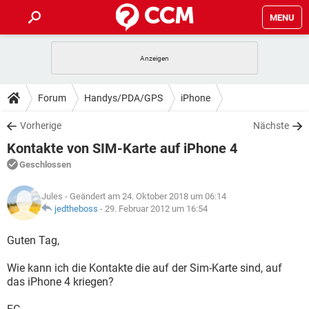
MENU
HOME
SPIELE
STREAMING
TIPPS & TRICKS
Forum
Handys/PDA/GPS
iPhone
ANDROID
IOS
SPIELE
STREAMING
DOWNLOADS
Vorherige
Nächste
WINDOWS 10
INSTAGRAM
ANDROID
IOS
Kontakte von SIM-Karte auf iPhone 4
WHATSAPP
SPIELE
TIKTOK
STREAMING
FORUM
WINDOWS 10
INSTAGRAM
Geschlossen
FACEBOOK
ANDROID
HARDWARE
IOS
WHATSAPP
SPIELE
TIKTOK
STREAMING
LEXIKON
WINDOWS 10
Jules
- Geändert am 24. Oktober 2018 um 06:14
INSTAGRAM
FACEBOOK
ANDROID
HARDWARE
IOS
jedtheboss
-
29. Februar 2012 um 16:54
WHATSAPP
SPIELE
TIKTOK
STREAMING
WINDOWS 10
INSTAGRAM
Guten Tag,
FACEBOOK
ANDROID
HARDWARE
IOS
WHATSAPP
TIKTOK
Wie kann ich die Kontakte die auf der Sim-Karte sind, auf
WINDOWS 10
INSTAGRAM
FACEBOOK
HARDWARE
das iPhone 4 kriegen?
WHATSAPP
TIKTOK