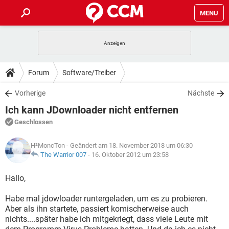
MENU
HOME
SPIELE
STREAMING
TIPPS & TRICKS
Forum
Software/Treiber
ANDROID
IOS
SPIELE
STREAMING
DOWNLOADS
Vorherige
Nächste
WINDOWS 10
INSTAGRAM
ANDROID
IOS
Ich kann JDownloader nicht entfernen
WHATSAPP
SPIELE
TIKTOK
STREAMING
FORUM
WINDOWS 10
INSTAGRAM
Geschlossen
FACEBOOK
ANDROID
HARDWARE
IOS
WHATSAPP
SPIELE
TIKTOK
STREAMING
LEXIKON
WINDOWS 10
H²MoncTon
- Geändert am 18. November 2018 um 06:30
INSTAGRAM
FACEBOOK
ANDROID
HARDWARE
IOS
The Warrior 007
-
16. Oktober 2012 um 23:58
WHATSAPP
SPIELE
TIKTOK
STREAMING
WINDOWS 10
INSTAGRAM
Hallo,
FACEBOOK
ANDROID
HARDWARE
IOS
WHATSAPP
TIKTOK
Habe mal jdowloader runtergeladen, um es zu probieren.
WINDOWS 10
INSTAGRAM
FACEBOOK
HARDWARE
Aber als ihn startete, passiert komischerweise auch
WHATSAPP
TIKTOK
nichts....später habe ich mitgekriegt, dass viele Leute mit