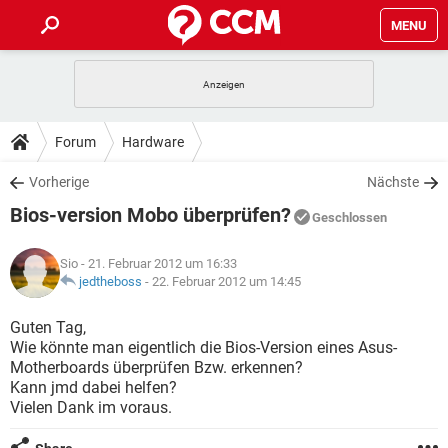
MENU
HOME
SPIELE
STREAMING
TIPPS & TRICKS
Forum
Hardware
ANDROID
IOS
SPIELE
STREAMING
DOWNLOADS
Vorherige
Nächste
WINDOWS 10
INSTAGRAM
ANDROID
IOS
Bios-version Mobo überprüfen?
WHATSAPP
SPIELE
TIKTOK
STREAMING
Geschlossen
FORUM
WINDOWS 10
INSTAGRAM
FACEBOOK
ANDROID
HARDWARE
IOS
Sio
- 21. Februar 2012 um 16:33
WHATSAPP
SPIELE
TIKTOK
STREAMING
LEXIKON
jedtheboss
-
22. Februar 2012 um 14:45
WINDOWS 10
INSTAGRAM
FACEBOOK
ANDROID
HARDWARE
IOS
WHATSAPP
SPIELE
TIKTOK
STREAMING
Guten Tag,
WINDOWS 10
INSTAGRAM
Wie könnte man eigentlich die Bios-Version eines Asus-
FACEBOOK
ANDROID
HARDWARE
IOS
Motherboards überprüfen Bzw. erkennen?
WHATSAPP
TIKTOK
Kann jmd dabei helfen?
WINDOWS 10
INSTAGRAM
FACEBOOK
HARDWARE
Vielen Dank im voraus.
WHATSAPP
TIKTOK