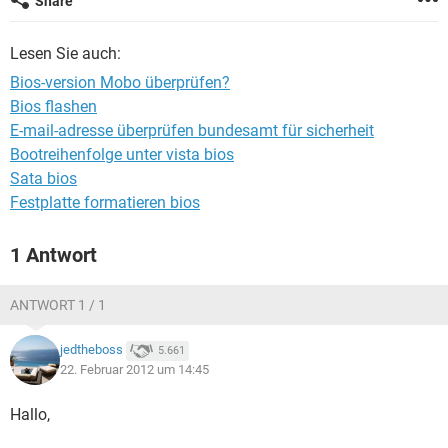
Share
FACEBOOK
HARDWARE
Lesen Sie auch:
Bios-version Mobo überprüfen?
Bios flashen
E-mail-adresse überprüfen bundesamt für sicherheit
Bootreihenfolge unter vista bios
Sata bios
Festplatte formatieren bios
1 Antwort
ANTWORT 1 / 1
jedtheboss
5.661
22. Februar 2012 um 14:45
Hallo,