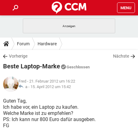
MENU
HOME
SPIELE
STREAMING
TIPPS & TRICKS
Forum
Hardware
ANDROID
IOS
SPIELE
STREAMING
DOWNLOADS
Vorherige
Nächste
WINDOWS 10
INSTAGRAM
ANDROID
IOS
Beste Laptop-Marke
WHATSAPP
SPIELE
TIKTOK
STREAMING
Geschlossen
FORUM
WINDOWS 10
INSTAGRAM
FACEBOOK
ANDROID
HARDWARE
IOS
Fred
- 21. Februar 2012 um 16:22
WHATSAPP
SPIELE
TIKTOK
STREAMING
LEXIKON
a -
15. April 2012 um 15:42
WINDOWS 10
INSTAGRAM
FACEBOOK
ANDROID
HARDWARE
IOS
WHATSAPP
SPIELE
TIKTOK
STREAMING
Guten Tag,
WINDOWS 10
INSTAGRAM
Ich habe vor, ein Laptop zu kaufen.
FACEBOOK
ANDROID
HARDWARE
IOS
Welche Marke ist zu empfehlen?
WHATSAPP
TIKTOK
PS: Ich kann nur 800 Euro dafür ausgeben.
WINDOWS 10
INSTAGRAM
FACEBOOK
HARDWARE
FG
WHATSAPP
TIKTOK