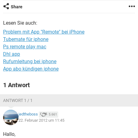
FACEBOOK
HARDWARE
Share
Lesen Sie auch:
Problem mit App "Remote" bei iPhone
Tubemate für iphone
Ps remote play mac
Dhl app
Rufumleitung bei iphone
App abo kündigen iphone
1 Antwort
ANTWORT 1 / 1
jedtheboss
5.661
22. Februar 2012 um 11:45
Hallo,