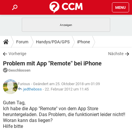
MENU
HOME
SPIELE
STREAMING
TIPPS & TRICKS
Forum
Handys/PDA/GPS
iPhone
ANDROID
IOS
SPIELE
STREAMING
DOWNLOADS
Vorherige
Nächste
WINDOWS 10
INSTAGRAM
ANDROID
IOS
Problem mit App "Remote" bei iPhone
WHATSAPP
SPIELE
TIKTOK
STREAMING
FORUM
WINDOWS 10
INSTAGRAM
Geschlossen
FACEBOOK
ANDROID
HARDWARE
IOS
WHATSAPP
SPIELE
TIKTOK
STREAMING
LEXIKON
WINDOWS 10
Furious
- Geändert am 25. Oktober 2018 um 01:09
INSTAGRAM
FACEBOOK
ANDROID
HARDWARE
IOS
jedtheboss
-
22. Februar 2012 um 11:45
WHATSAPP
SPIELE
TIKTOK
STREAMING
WINDOWS 10
INSTAGRAM
Guten Tag,
FACEBOOK
ANDROID
HARDWARE
IOS
Ich habe die App "Remote" von dem App Store
WHATSAPP
TIKTOK
heruntergeladen. Das Problem, die funktioniert leider nicht!!
WINDOWS 10
INSTAGRAM
FACEBOOK
HARDWARE
Woran kann das liegen?
WHATSAPP
TIKTOK
Hilfe bitte