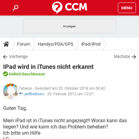
MENU
HOME
SPIELE
STREAMING
TIPPS & TRICKS
Forum
Handys/PDA/GPS
iPad/iPod
ANDROID
IOS
SPIELE
STREAMING
DOWNLOADS
Vorherige
Nächste
WINDOWS 10
INSTAGRAM
ANDROID
IOS
IPad wird in iTunes nicht erkannt
WHATSAPP
SPIELE
TIKTOK
STREAMING
FORUM
WINDOWS 10
INSTAGRAM
Gelöst
/Geschlossen
FACEBOOK
ANDROID
HARDWARE
IOS
WHATSAPP
SPIELE
TIKTOK
STREAMING
LEXIKON
WINDOWS 10
Tatiana
- Geändert am 20. Oktober 2018 um 00:42
INSTAGRAM
FACEBOOK
ANDROID
HARDWARE
IOS
jedtheboss
-
20. Februar 2012 um 12:07
WHATSAPP
SPIELE
TIKTOK
STREAMING
WINDOWS 10
INSTAGRAM
Guten Tag,
FACEBOOK
ANDROID
HARDWARE
IOS
WHATSAPP
TIKTOK
Mein iPad ist in iTunes nicht angezeigt!! Woran kann das
WINDOWS 10
INSTAGRAM
FACEBOOK
HARDWARE
liegen? Und wie kann ich das Problem beheben?
WHATSAPP
TIKTOK
Ich bitte um Hilfe