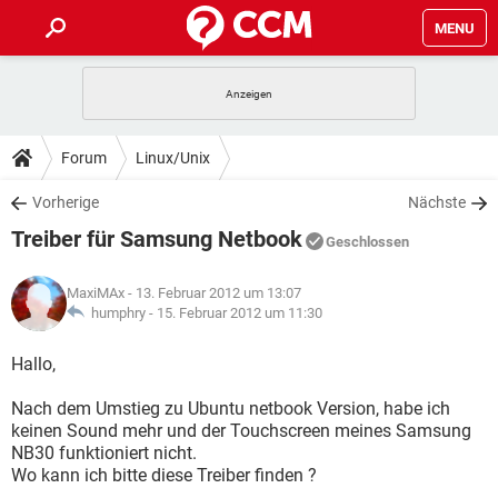
MENU
HOME
SPIELE
STREAMING
TIPPS & TRICKS
Forum
Linux/Unix
ANDROID
IOS
SPIELE
STREAMING
DOWNLOADS
Vorherige
Nächste
WINDOWS 10
INSTAGRAM
ANDROID
IOS
Treiber für Samsung Netbook
WHATSAPP
SPIELE
TIKTOK
STREAMING
Geschlossen
FORUM
WINDOWS 10
INSTAGRAM
FACEBOOK
ANDROID
HARDWARE
IOS
MaxiMAx
- 13. Februar 2012 um 13:07
WHATSAPP
SPIELE
TIKTOK
STREAMING
LEXIKON
humphry -
15. Februar 2012 um 11:30
WINDOWS 10
INSTAGRAM
FACEBOOK
ANDROID
HARDWARE
IOS
WHATSAPP
SPIELE
TIKTOK
STREAMING
Hallo,
WINDOWS 10
INSTAGRAM
FACEBOOK
ANDROID
HARDWARE
IOS
Nach dem Umstieg zu Ubuntu netbook Version, habe ich
WHATSAPP
TIKTOK
keinen Sound mehr und der Touchscreen meines Samsung
WINDOWS 10
INSTAGRAM
FACEBOOK
HARDWARE
NB30 funktioniert nicht.
WHATSAPP
TIKTOK
Wo kann ich bitte diese Treiber finden ?