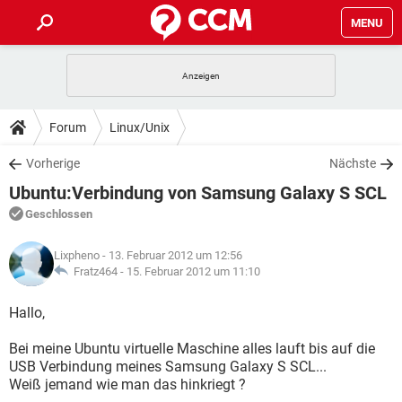
MENU
HOME
SPIELE
STREAMING
TIPPS & TRICKS
Forum
Linux/Unix
ANDROID
IOS
SPIELE
STREAMING
DOWNLOADS
Vorherige
Nächste
WINDOWS 10
INSTAGRAM
ANDROID
IOS
Ubuntu:Verbindung von Samsung Galaxy S SCL
WHATSAPP
SPIELE
TIKTOK
STREAMING
FORUM
WINDOWS 10
INSTAGRAM
Geschlossen
FACEBOOK
ANDROID
HARDWARE
IOS
WHATSAPP
SPIELE
TIKTOK
STREAMING
LEXIKON
WINDOWS 10
Lixpheno
- 13. Februar 2012 um 12:56
INSTAGRAM
FACEBOOK
ANDROID
HARDWARE
IOS
Fratz464 -
15. Februar 2012 um 11:10
WHATSAPP
SPIELE
TIKTOK
STREAMING
WINDOWS 10
INSTAGRAM
Hallo,
FACEBOOK
ANDROID
HARDWARE
IOS
WHATSAPP
TIKTOK
Bei meine Ubuntu virtuelle Maschine alles lauft bis auf die
WINDOWS 10
INSTAGRAM
FACEBOOK
HARDWARE
USB Verbindung meines Samsung Galaxy S SCL...
WHATSAPP
TIKTOK
Weiß jemand wie man das hinkriegt ?