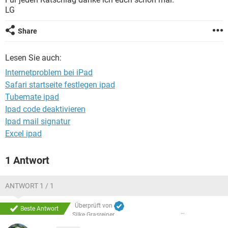
FACEBOOK
HARDWARE
LG
Share
Lesen Sie auch:
Internetproblem bei iPad
Safari startseite festlegen ipad
Tubemate ipad
Ipad code deaktivieren
Ipad mail signatur
Excel ipad
1 Antwort
ANTWORT 1 / 1
Überprüft von
Beste Antwort
Silke Grasreiner