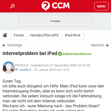
MENU
HOME
SPIELE
STREAMING
TIPPS & TRICKS
Forum
Handys/PDA/GPS
iPad/iPod
ANDROID
IOS
SPIELE
STREAMING
DOWNLOADS
Vorherige
Nächste
WINDOWS 10
INSTAGRAM
ANDROID
IOS
Internetproblem bei iPad
WHATSAPP
SPIELE
TIKTOK
STREAMING
Gelöst
/Geschlossen
FORUM
WINDOWS 10
INSTAGRAM
FACEBOOK
ANDROID
HARDWARE
IOS
PATRIZIA
- Geändert am 21. November 2020 um 03:45
WHATSAPP
SPIELE
TIKTOK
STREAMING
LEXIKON
Quelle.K
-
10. Januar 2012 um 14:01
WINDOWS 10
INSTAGRAM
FACEBOOK
ANDROID
HARDWARE
IOS
WHATSAPP
SPIELE
TIKTOK
STREAMING
Guten Tag,
WINDOWS 10
INSTAGRAM
ich bitte euch dringend um Hilfe: Mein iPad kann zwar den
FACEBOOK
ANDROID
HARDWARE
IOS
Internetzugang finden, aber es kann sich nicht damit
WHATSAPP
TIKTOK
verbinden. Bei jedem Versuch kriege ich die Fehlmeldung,
WINDOWS 10
INSTAGRAM
FACEBOOK
HARDWARE
man sei nicht mit dem Internet verbunden.
WHATSAPP
TIKTOK
Wie kann ich - eurer Meinung nach - das Problem lösen?
Für jeden Ratschlag danke ich euch schon mal.