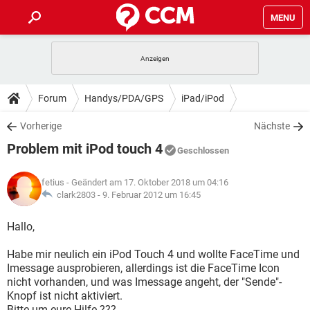
MENU
HOME
SPIELE
STREAMING
TIPPS & TRICKS
Forum
Handys/PDA/GPS
iPad/iPod
ANDROID
IOS
SPIELE
STREAMING
DOWNLOADS
Vorherige
Nächste
WINDOWS 10
INSTAGRAM
ANDROID
IOS
Problem mit iPod touch 4
WHATSAPP
SPIELE
TIKTOK
STREAMING
Geschlossen
FORUM
WINDOWS 10
INSTAGRAM
FACEBOOK
ANDROID
HARDWARE
IOS
fetius
- Geändert am 17. Oktober 2018 um 04:16
WHATSAPP
SPIELE
TIKTOK
STREAMING
LEXIKON
clark2803 -
9. Februar 2012 um 16:45
WINDOWS 10
INSTAGRAM
FACEBOOK
ANDROID
HARDWARE
IOS
WHATSAPP
SPIELE
TIKTOK
STREAMING
Hallo,
WINDOWS 10
INSTAGRAM
FACEBOOK
ANDROID
HARDWARE
IOS
Habe mir neulich ein iPod Touch 4 und wollte FaceTime und
WHATSAPP
TIKTOK
Imessage ausprobieren, allerdings ist die FaceTime Icon
WINDOWS 10
INSTAGRAM
FACEBOOK
HARDWARE
nicht vorhanden, und was Imessage angeht, der "Sende"-
WHATSAPP
TIKTOK
Knopf ist nicht aktiviert.
Bitte um eure Hilfe ???