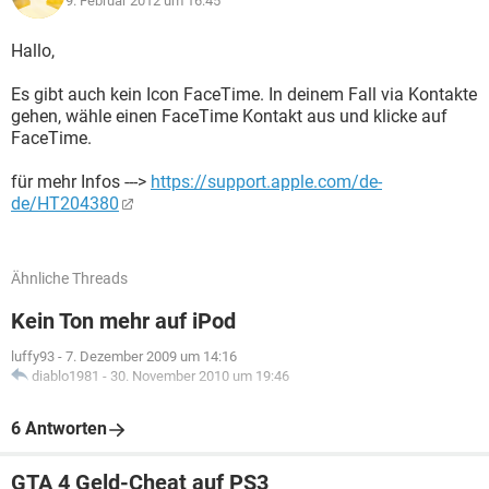
9. Februar 2012 um 16:45
Hallo,
Es gibt auch kein Icon FaceTime. In deinem Fall via Kontakte
gehen, wähle einen FaceTime Kontakt aus und klicke auf
FaceTime.
für mehr Infos --->
https://support.apple.com/de-
de/HT204380
Ähnliche Threads
Kein Ton mehr auf iPod
luffy93
-
7. Dezember 2009 um 14:16
diablo1981
-
30. November 2010 um 19:46
6 Antworten
GTA 4 Geld-Cheat auf PS3