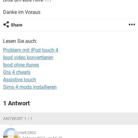
FACEBOOK
HARDWARE
Danke im Voraus
Share
Lesen Sie auch:
Problem mit iPod touch 4
Ipod video konvertieren
Ipod ohne itunes
Gta 4 cheats
Assistive touch
Sims 4 mods installieren
1 Antwort
ANTWORT 1 / 1
clark2803