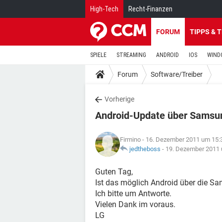
High-Tech
Recht-Finanzen
FORUM
TIPPS & 
SPIELE
STREAMING
ANDROID
IOS
WIND
Forum
Software/Treiber
Vorherige
Android-Update über Samsu
Firmino
- 16. Dezember 2011 um 15:
jedtheboss
-
19. Dezember 2011 
Guten Tag,
Ist das möglich Android über die S
Ich bitte um Antworte.
Vielen Dank im voraus.
LG