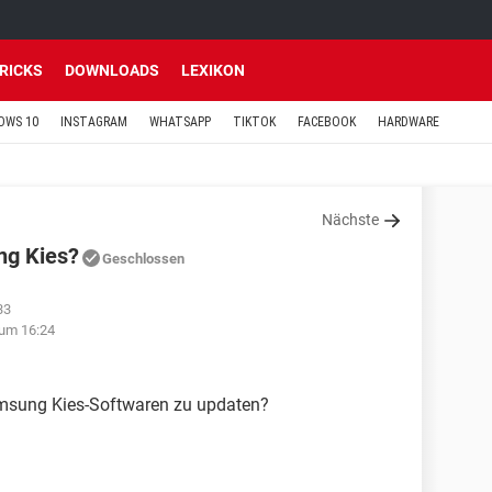
TRICKS
DOWNLOADS
LEXIKON
OWS 10
INSTAGRAM
WHATSAPP
TIKTOK
FACEBOOK
HARDWARE
Nächste
ng Kies?
Geschlossen
33
um 16:24
amsung Kies-Softwaren zu updaten?