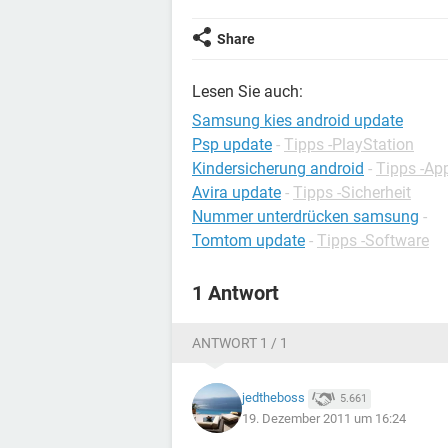
Share
Lesen Sie auch:
Samsung kies android update
Psp update
-
Tipps -PlayStation
Kindersicherung android
-
Tipps -Ap
Avira update
-
Tipps -Sicherheit
Nummer unterdrücken samsung
-
Tomtom update
-
Tipps -Software
1 Antwort
ANTWORT 1 / 1
jedtheboss
5.661
19. Dezember 2011 um 16:24