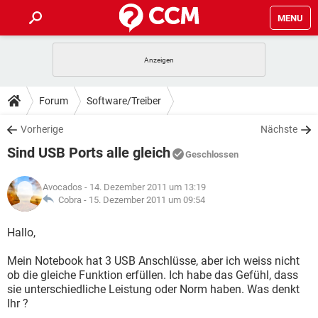
MENU
HOME
SPIELE
STREAMING
TIPPS & TRICKS
Forum
Software/Treiber
ANDROID
IOS
SPIELE
STREAMING
DOWNLOADS
Vorherige
Nächste
WINDOWS 10
INSTAGRAM
ANDROID
IOS
Sind USB Ports alle gleich
WHATSAPP
SPIELE
TIKTOK
STREAMING
Geschlossen
FORUM
WINDOWS 10
INSTAGRAM
FACEBOOK
ANDROID
HARDWARE
IOS
Avocados
- 14. Dezember 2011 um 13:19
WHATSAPP
SPIELE
TIKTOK
STREAMING
LEXIKON
Cobra -
15. Dezember 2011 um 09:54
WINDOWS 10
INSTAGRAM
FACEBOOK
ANDROID
HARDWARE
IOS
WHATSAPP
SPIELE
TIKTOK
STREAMING
Hallo,
WINDOWS 10
INSTAGRAM
FACEBOOK
ANDROID
HARDWARE
IOS
Mein Notebook hat 3 USB Anschlüsse, aber ich weiss nicht
WHATSAPP
TIKTOK
ob die gleiche Funktion erfüllen. Ich habe das Gefühl, dass
WINDOWS 10
INSTAGRAM
FACEBOOK
HARDWARE
sie unterschiedliche Leistung oder Norm haben. Was denkt
WHATSAPP
TIKTOK
Ihr ?